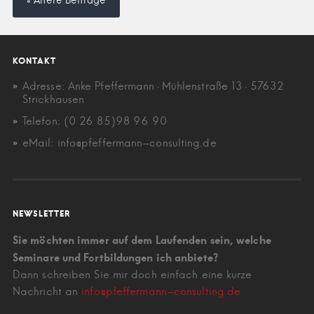
« Ältere Beiträge
KONTAKT
Adresse: Anke Pfeffermann · Mühlenstraße 13 · 57632
Strickhausen
Telefon: (0 26 85)98 96 90
eMail: info@pfeffermann-consulting.de
NEWSLETTER
Sie möchten immer auf dem Laufenden sein, welche
Seminare und Fortbildungen ich anbiete?
Dann schreiben Sie mir doch einfach eine kurze
Nachricht an
info@pfeffermann-consulting.de