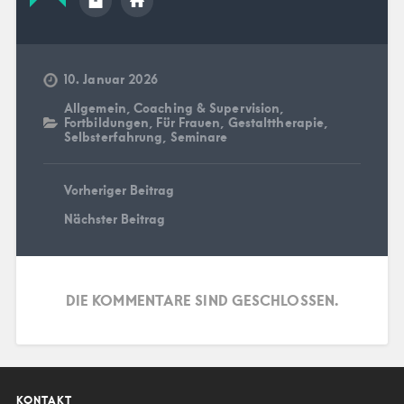
10. Januar 2026
Allgemein
,
Coaching & Supervision
,
Fortbildungen
,
Für Frauen
,
Gestalttherapie
,
Selbsterfahrung
,
Seminare
Vorheriger Beitrag
Nächster Beitrag
DIE KOMMENTARE SIND GESCHLOSSEN.
KONTAKT