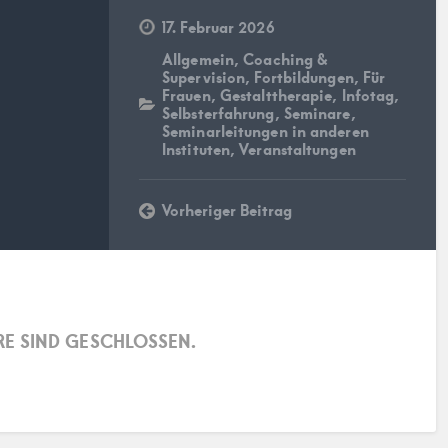
17. Februar 2026
Allgemein
,
Coaching &
Supervision
,
Fortbildungen
,
Für
Frauen
,
Gestalttherapie
,
Infotag
,
Selbsterfahrung
,
Seminare
,
Seminarleitungen in anderen
Instituten
,
Veranstaltungen
Vorheriger Beitrag
E SIND GESCHLOSSEN.