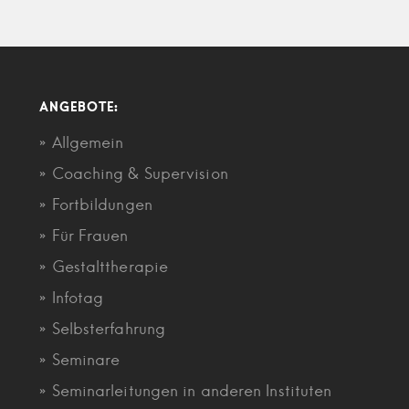
ANGEBOTE:
Allgemein
Coaching & Supervision
Fortbildungen
Für Frauen
Gestalttherapie
Infotag
Selbsterfahrung
Seminare
Seminarleitungen in anderen Instituten