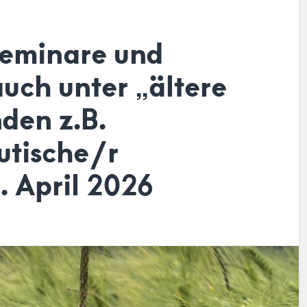
Seminare und
uch unter „ältere
nden z.B.
utische/r
. April 2026