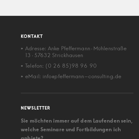
KONTAKT
Adresse: Anke Pfeffermann · Mühlenstraße
13 · 57632 Strickhausen
Telefon: (0 26 85)98 96 90
eMail: info@pfeffermann-consulting.de
NEWSLETTER
Sie möchten immer auf dem Laufenden sein,
welche Seminare und Fortbildungen ich
anbiete?