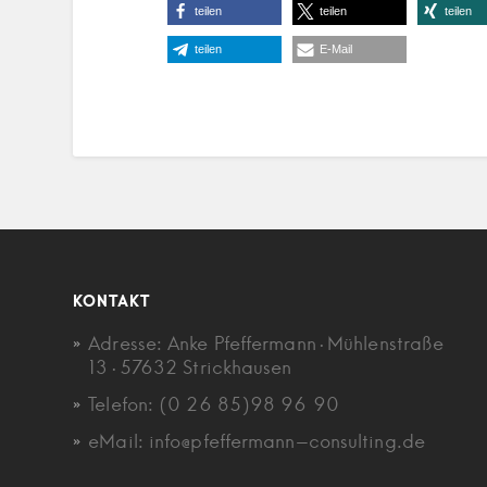
teilen
teilen
teilen
teilen
E-Mail
KONTAKT
Adresse: Anke Pfeffermann · Mühlenstraße
13 · 57632 Strickhausen
Telefon: (0 26 85)98 96 90
eMail: info@pfeffermann-consulting.de