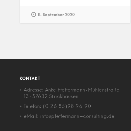
11. September 2020
KONTAKT
Adresse: Anke Pfeffermann · Mühlenstraße
13 · 57632 Strickhausen
Telefon: (0 26 85)98 96 90
eMail: info@pfeffermann-consulting.de